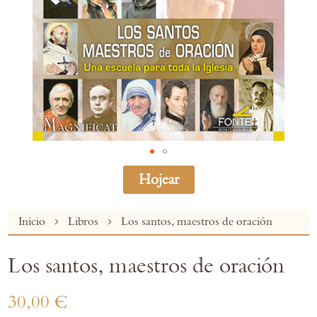
Hojear
Skip
Inicio
Libros
Los santos, maestros de oración
to
the
Los santos, maestros de oración
beginning
of
the
30,00 €
images