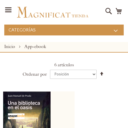
Buscar
Mi
CATEGORÍAS
Inicio
App-ebook
6
artículos
Establecer
Ordenar por
dirección
descendent