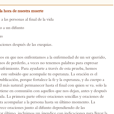
la hora de nuestra muerte
a las personas al final de la vida
o a un difunto
as
aciones después de las exequias.
s en que nos enfrentamos a la enfermedad de un ser querido,
s de perderlo, a veces no tenemos palabras para expresar
sufrimiento. Para ayudarte a través de esta prueba, hemos
i este subsido que acompañe tu esperanza. La oración es el
ublicación, porque fortalece la fe y la esperanza, y da cuerpo a
d más natural: permanecer hasta el final con quien se va. solo la
iene en comunión con aquellos que nos dejan, antes y después
ida. La primera parte ofrece oraciones sencillas y oraciones de
ara acompañar a la persona hasta su último momento. La
rece oraciones junto al difunto dependiendo de las
or último, incluimos un ápendice con indicaciones para llevar la