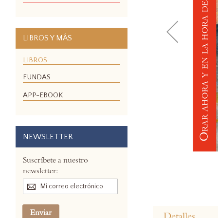
LIBROS Y MÁS
LIBROS
FUNDAS
APP-EBOOK
NEWSLETTER
Suscríbete a nuestro
newsletter:
Skip
to
Enviar
Detalles