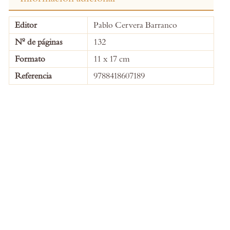
More
Editor
Pablo Cervera Barranco
Information
Nº de páginas
132
Formato
11 x 17 cm
Referencia
9788418607189