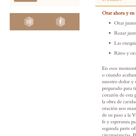
the
beginning
Orar ahora y en 
of
the
Orar junto 
images
Rezar junt
gallery
Las exequi
Ritos y or
En esos momento
o cuando acabamo
nuestro dolor y 
preparado para t
corazón de esta p
la obra de carida
oración nos mant
de su paso a la V
fe y esperanza p
segunda parte of
circunstancias. P