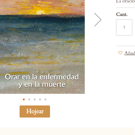
La oració
Cant.
Añadi
Hojear