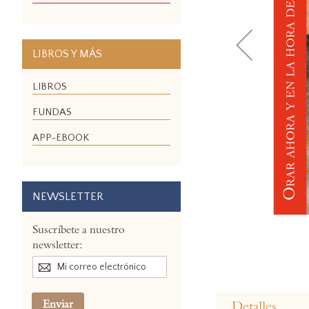
LIBROS Y MÁS
LIBROS
FUNDAS
APP-EBOOK
NEWSLETTER
Suscríbete a nuestro
newsletter:
Skip
to
Enviar
Detalles