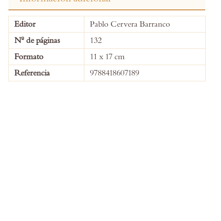
More
Editor
Pablo Cervera Barranco
Information
Nº de páginas
132
Formato
11 x 17 cm
Referencia
9788418607189