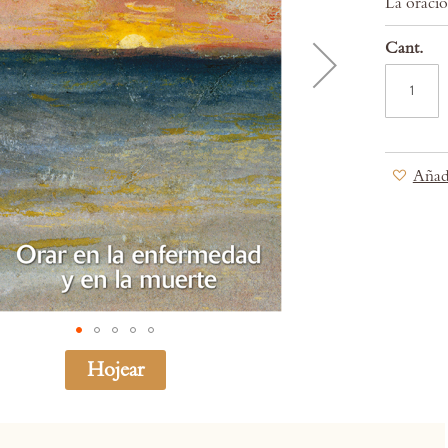
La oració
Cant.
Añadi
Hojear