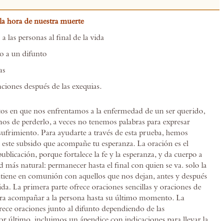
la hora de nuestra muerte
a las personas al final de la vida
o a un difunto
as
aciones después de las exequias.
s en que nos enfrentamos a la enfermedad de un ser querido,
s de perderlo, a veces no tenemos palabras para expresar
sufrimiento. Para ayudarte a través de esta prueba, hemos
i este subsido que acompañe tu esperanza. La oración es el
ublicación, porque fortalece la fe y la esperanza, y da cuerpo a
d más natural: permanecer hasta el final con quien se va. solo la
iene en comunión con aquellos que nos dejan, antes y después
ida. La primera parte ofrece oraciones sencillas y oraciones de
ara acompañar a la persona hasta su último momento. La
rece oraciones junto al difunto dependiendo de las
or último, incluimos un ápendice con indicaciones para llevar la