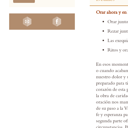
the
beginning
Orar ahora y en 
of
the
Orar junto 
images
Rezar junt
gallery
Las exequi
Ritos y or
En esos momento
o cuando acabamo
nuestro dolor y 
preparado para t
corazón de esta p
la obra de carida
oración nos mant
de su paso a la V
fe y esperanza p
segunda parte of
circunstancias. P