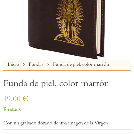
Skip
Inicio
Fundas
Funda de piel, color marrón
to
the
Funda de piel, color marrón
beginning
of
the
19,00 €
images
gallery
En stock
Con un grabado dorado de una imagen de la Virgen