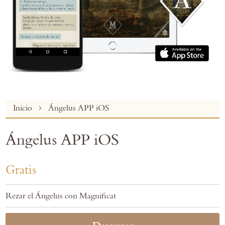
Skip
Inicio
Ángelus APP iOS
to
the
Ángelus APP iOS
beginning
of
the
Gratis
images
gallery
Rezar el Ángelus con Magnificat